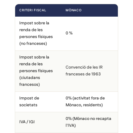
CRITERI FISCAL
MÒNACO
★ A
Impost sobre la
renda de les
0 a 
0 %
persones físiques
prog
(no franceses)
Impost sobre la
renda de les
Convenció de les IR
IRPF
persones físiques
franceses de 1963
Conv
(ciutadans
francesos)
Impost de
0% (activitat fora de
10 %
societats
Mònaco, residents)
0% (Mònaco no recapta
IVA / IGI
4,5%
l'IVA)