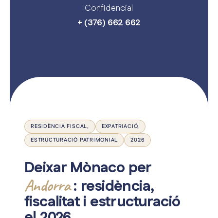
La nostra experiència
Confidencial
Sobre nosaltres
+ (376) 662 662
El bloc
Carrera professional
Contacta amb nosaltres
RESIDÈNCIA FISCAL,
EXPATRIACIÓ,
ESTRUCTURACIÓ PATRIMONIAL
2026
Deixar Mònaco per
Andorra
: residència,
fiscalitat i estructuració
el 2026