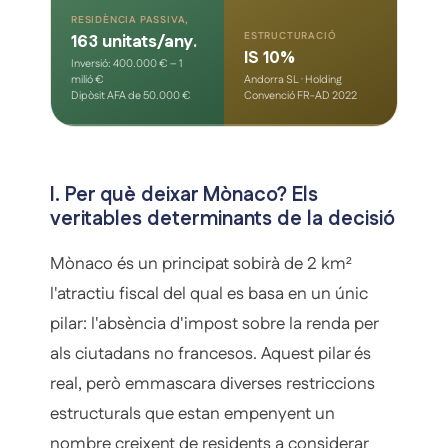
RESIDÈNCIA PASSIVA,
ESTRUCTURACIÓ
163 unitats/any.
IS 10%
Inversió: 400.000 € – 1
milió €
Andorra SL · Holding
Dipòsit AFA de 50.000 €
Convenció FR-AD 2022
I. Per què deixar Mònaco? Els
veritables determinants de la decisió
Mònaco és un principat sobirà de 2 km²
l'atractiu fiscal del qual es basa en un únic
pilar: l'absència d'impost sobre la renda per
als ciutadans no francesos. Aquest pilar és
real, però emmascara diverses restriccions
estructurals que estan empenyent un
nombre creixent de residents a considerar