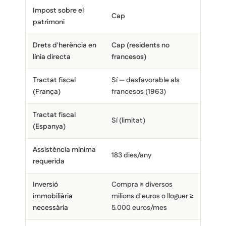
Impost sobre el
Cap
Cap
patrimoni
Drets d'herència en
Cap (residents no
Cap
línia directa
francesos)
Tractat fiscal
Sí — desfavorable als
Sí —
(França)
francesos (1963)
el 2
Tractat fiscal
Sí (limitat)
Sí, 
(Espanya)
Assistència mínima
90 d
183 dies/any
requerida
(res
Inversió
Compra ≥ diversos
400.
immobiliària
milions d'euros o lloguer ≥
depe
necessària
5.000 euros/mes
d'inv