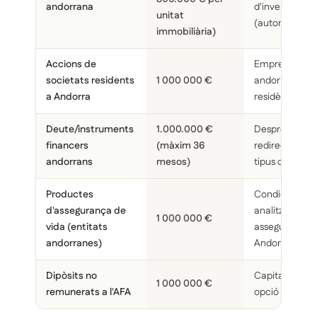
andorrana
d'inversions e
unitat
(autorització 
immobiliària)
Accions de
Empreses resi
societats residents
1 000 000 €
andorranes; ve
a Andorra
residència fis
Deute/instruments
1.000.000 €
Després de 3
financers
(màxim 36
redirecció obli
andorrans
mesos)
tipus d'actiu 
Productes
Condicions de
d'assegurança de
analitzar; cal 
1 000 000 €
vida (entitats
asseguradora 
andorranes)
Andorra
Dipòsits no
Capital bloque
1 000 000 €
remunerats a l'AFA
opció d'últim 