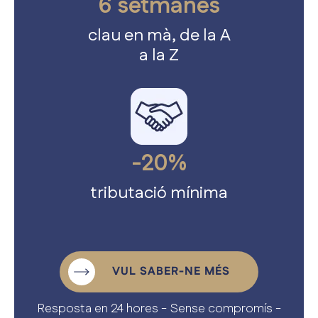
6 setmanes
clau en mà, de la A
a la Z
-20%
tributació mínima
Benvingut/da
VUL SABER-NE MÉS
Resposta en 24 hores - Sense compromís -