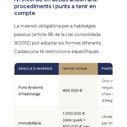
procediments i punts a tenir en
compte
La inversió obligatòria per a habitatges
passius (article 96 de la Llei consolidada
9/2012) pot adoptar sis formes diferents.
Cadascuna té restriccions específiques.
VEHICLE D'INVERSIÓ
IMPORT MÍNIM
PUNTS A TENI
Únic vehicle q
Fons Andorrà
requisits per al
400 000 €
d'Habitatge
s'han de verif
d'elegibilitat
1.000.000 €
Llindar mínim
(dels quals >
Immobiliària
per immoble; 
800.000 € per