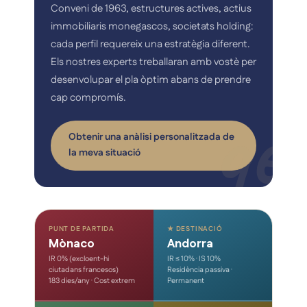
Conveni de 1963, estructures actives, actius
immobiliaris monegascos, societats holding:
cada perfil requereix una estratègia diferent.
Els nostres experts treballaran amb vostè per
desenvolupar el pla òptim abans de prendre
cap compromís.
Obtenir una anàlisi personalitzada de
la meva situació
PUNT DE PARTIDA
★ DESTINACIÓ
Mònaco
Andorra
IR 0% (excloent-hi
IR ≤ 10% · IS 10%
ciutadans francesos)
Residència passiva ·
183 dies/any · Cost extrem
Permanent