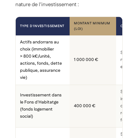
nature de l'investissement :
MONTANT MINIMUM
TYPE D'INVESTISSEMENT
OBSERVA
(LOI)
Actifs andorrans au
choix (immobilier
Seuil gén
> 800 k€/unité,
1 000 000 €
montant
actions, fonds, dette
effectif
publique, assurance
vie)
Seuil réd
Investissement dans
investiss
le Fons d'Habitatge
400 000 €
conforme
(fonds logement
réglemen
social)
fonds
S'appliqu