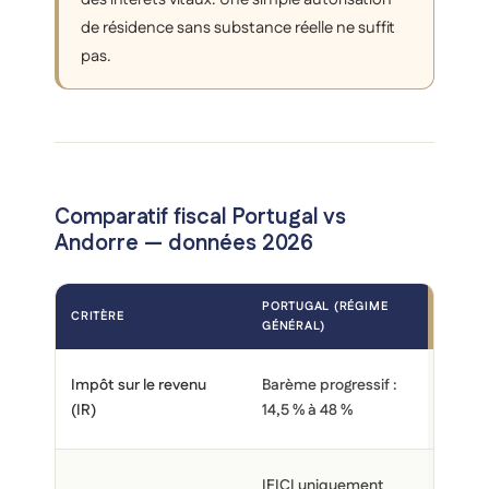
de résidence sans substance réelle ne suffit
pas.
Comparatif fiscal Portugal vs
Andorre — données 2026
PORTUGAL (RÉGIME
CRITÈRE
★ AND
GÉNÉRAL)
0 % ju
Impôt sur le revenu
Barème progressif :
24 000
(IR)
14,5 % à 48 %
delà (
Régime
IFICI uniquement