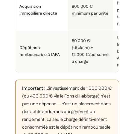
l'investi
Acquisition
800 000 €
partiell
immobilière directe
minimum par unité
totaleme
(immeubl
Obligatoi
50 000 €
les cas —
Dépôt non
(titulaire) +
l'Autorit
remboursable à l'AFA
12 000 €/personne
Andorran
à charge
restituab
Important :
L'investissement de 1 000 000 €
(ou 400 000 € via le Fons d'Habitatge) n'est
pas une dépense — c'est un placement dans
des actifs andorrans qui génèrent un
rendement. La seule charge définitivement
consommée est le dépôt non remboursable