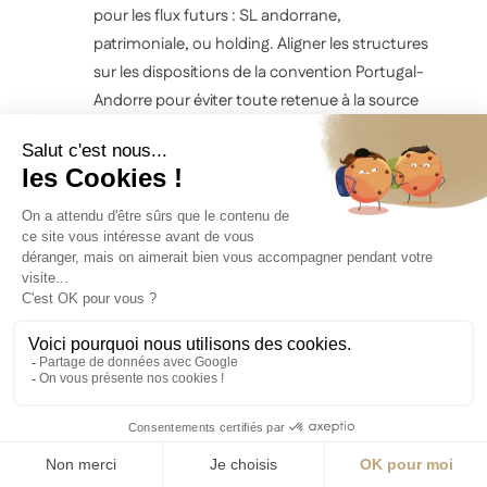
pour les flux futurs : SL andorrane,
patrimoniale, ou holding. Aligner les structures
sur les dispositions de la convention Portugal-
Andorre pour éviter toute retenue à la source
résiduelle.
Déclaration de départ fiscal au Portugal
4
Notifier formellement l'
Autoridade Tributária e
Aduaneira
(AT) du changement de résidence
fiscale. Présenter la résidence andorrane
comme résidence de remplacement. Cette
déclaration — via le formulaire de
désinscription du registre fiscal portugais — est
obligatoire pour déclencher les effets de la
convention bilatérale et éviter toute double
imposition non conventionnée. Conserver