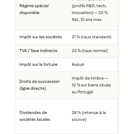
perma
Régime spécial
(profils R&D, tech,
Princi
disponible
innovation) — 20 %
aucune
flat, 10 ans max
durée
Impôt sur les sociétés
21 % (taux standard)
10 % (
TVA / Taxe indirecte
23 % (taux normal)
4,5 % (
Impôt sur la fortune
Aucun
Aucun
Impôt de timbre —
Exonér
Droits de succession
10 % sur biens situés
(art. 5
(ligne directe)
au Portugal
5/2014
Exonér
Dividendes de
28 % (retenue à la
réside
sociétés locales
source)
l'IS an
Llei 5