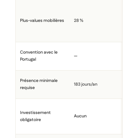
Exoné
condit
Plus-values mobilières
28 %
(parti
< 25 %
> 10 a
Oui — 
Convention avec le
—
en vig
Portugal
avril 2
90 jou
Présence minimale
183 jours/an
(résid
requise
activit
1 000
Investissement
(génér
Aucun
obligatoire
400 00
d'Habi