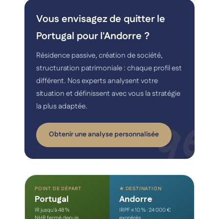
Vous envisagez de quitter le
Portugal pour l'Andorre ?
Résidence passive, création de société,
structuration patrimoniale : chaque profil est
différent. Nos experts analysent votre
situation et définissent avec vous la stratégie
la plus adaptée.
Obtenir une analyse personnalisée
POINT DE DÉPART
★ DESTINATION
Portugal
Andorre
IR jusqu'à 48 %
IRPF ≤ 10 % · 24 000 €
NHR fermé depuis
exonérés