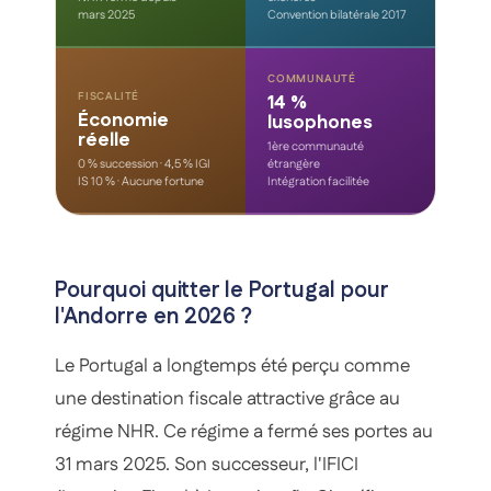
mars 2025
Convention bilatérale 2017
COMMUNAUTÉ
FISCALITÉ
14 %
Économie
lusophones
réelle
1ère communauté
0 % succession · 4,5 % IGI
étrangère
IS 10 % · Aucune fortune
Intégration facilitée
Pourquoi quitter le Portugal pour
l'Andorre en 2026 ?
Le Portugal a longtemps été perçu comme
une destination fiscale attractive grâce au
régime NHR. Ce régime a fermé ses portes au
31 mars 2025. Son successeur, l'IFICI