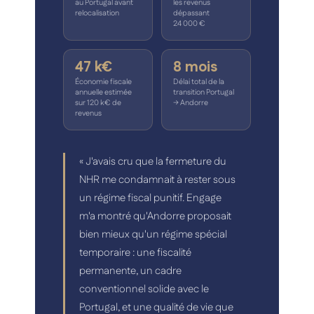
au Portugal avant
les revenus
relocalisation
dépassant
24 000 €
47 k€
8 mois
Économie fiscale
Délai total de la
annuelle estimée
transition Portugal
sur 120 k€ de
→ Andorre
revenus
« J'avais cru que la fermeture du
NHR me condamnait à rester sous
un régime fiscal punitif. Engage
m'a montré qu'Andorre proposait
bien mieux qu'un régime spécial
temporaire : une fiscalité
permanente, un cadre
conventionnel solide avec le
Portugal, et une qualité de vie que