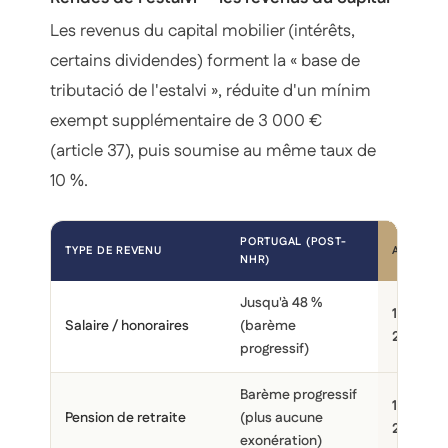
Les revenus du capital mobilier (intérêts,
certains dividendes) forment la « base de
tributació de l'estalvi », réduite d'un mínim
exempt supplémentaire de 3 000 €
(article 37), puis soumise au même taux de
10 %.
PORTUGAL (POST-
TYPE DE REVENU
ANDORRE 
NHR)
Jusqu'à 48 %
10 % au-
Salaire / honoraires
(barème
24 000 
progressif)
Barème progressif
10 % au-
Pension de retraite
(plus aucune
24 000 
exonération)