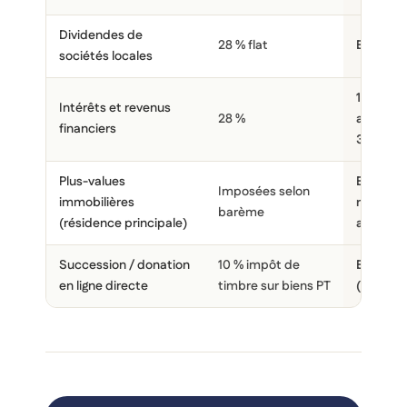
Dividendes de
28 % flat
Exonérés 
sociétés locales
10 % apr
Intérêts et revenus
28 %
abattem
financiers
3 000 €
Plus-values
Exonéré
Imposées selon
immobilières
réinvest
barème
(résidence principale)
andorran 
Succession / donation
10 % impôt de
Exonérat
en ligne directe
timbre sur biens PT
(art. 5l 