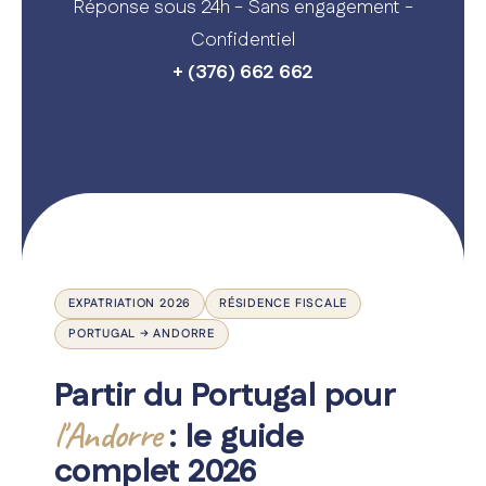
Nos expertises
Réponse sous 24h - Sans engagement -
Confidentiel
A propos
+ (376) 662 662
Le blog
Carrière
Contactez-nous
EXPATRIATION 2026
RÉSIDENCE FISCALE
PORTUGAL → ANDORRE
Partir du Portugal pour
l'Andorre
: le guide
complet 2026