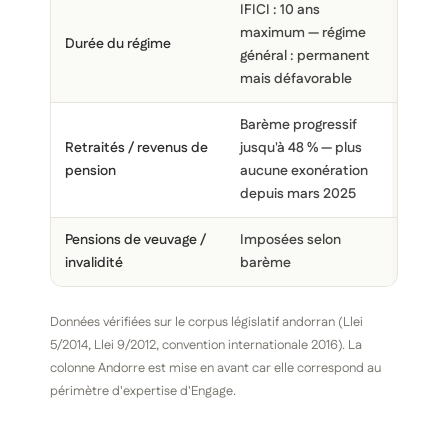
IFICI : 10 ans
maximum — régime
Perma
Durée du régime
général : permanent
aucune
mais défavorable
Barème progressif
IRPF ≤
Retraités / revenus de
jusqu'à 48 % — plus
exonér
pension
aucune exonération
sous 
depuis mars 2025
Pensions de veuvage /
Imposées selon
Exonér
invalidité
barème
5g, 5h
Données vérifiées sur le corpus législatif andorran (Llei
5/2014, Llei 9/2012, convention internationale 2016). La
colonne Andorre est mise en avant car elle correspond au
périmètre d'expertise d'Engage.