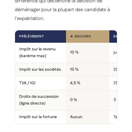
différence qui déclenche la décision de
déménager pour la plupart des candidats à
l'expatriation.
PRÉLÈVEMENT
★ ANDORRE
BELGIQUE
Impôt sur le revenu
10 %
jusqu'à 5
(barème max)
Impôt sur les sociétés
10 %
25 %
TVA / IGI
4,5 %
21 %
Droits de succession
0 %
3 % à 30 %
(ligne directe)
Impôt sur la fortune
Aucun
Taxe comp