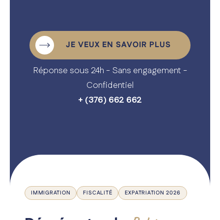
Nos expertises
A propos
JE VEUX EN SAVOIR PLUS
Le blog
Réponse sous 24h - Sans engagement -
Carrière
Confidentiel
Contactez-nous
+ (376) 662 662
IMMIGRATION
FISCALITÉ
EXPATRIATION 2026