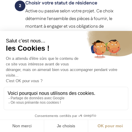
Choisir votre statut de résidence
2
Active ou passive selon votre projet. Ce choix
détermine l'ensemble des pièces à fournir, le
montant à engager et vos obligations de
présence sur le territoire.
Ouvrir votre compte bancaire et préparer
3
le KYC
Les banques andorranes (Andbank,
MoraBanc, Creand) appliquent une politique
stricte sur l'origine des fonds. Préparez les
justificatifs de traçabilité (cession d'entreprise,
héritage, revenus professionnels), vos relevés
et vos déclarations fiscales belges récentes. Un
dossier incomplet est rejeté sans dérogation.