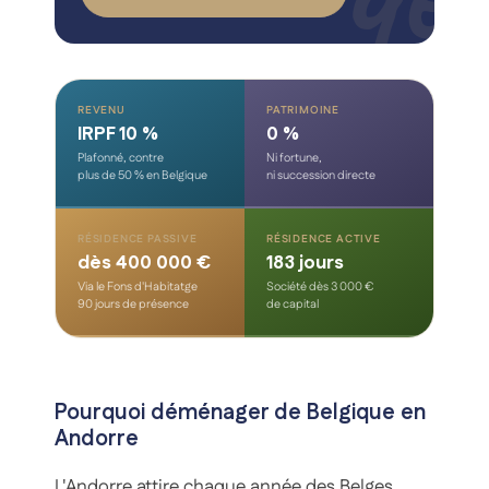
REVENU
PATRIMOINE
IRPF 10 %
0 %
Plafonné, contre
Ni fortune,
plus de 50 % en Belgique
ni succession directe
RÉSIDENCE PASSIVE
RÉSIDENCE ACTIVE
dès 400 000 €
183 jours
Via le Fons d'Habitatge
Société dès 3 000 €
90 jours de présence
de capital
Pourquoi déménager de Belgique en
Andorre
L'Andorre attire chaque année des Belges