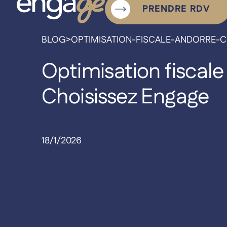
PRENDRE RDV
BLOG
>
OPTIMISATION-FISCALE-ANDORRE-C
Optimisation fiscale
Votre partenaire pour une
Choisissez Engage
expatriation sereine.
18/1/2026