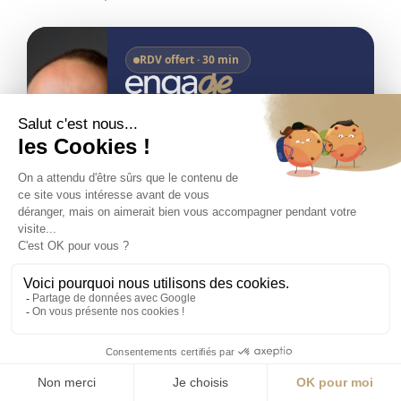
RDV offert · 30 min
Réservez votre entretien
stratégique offert.
30 minutes pour échanger sur votre projet
en Andorre : fiscalité, conformité,
installation. Confidentiel et sans
engagement.
Benjamin
Fondateur · Engage.ad
Réserver mon appel
→
Au-delà de l'exit