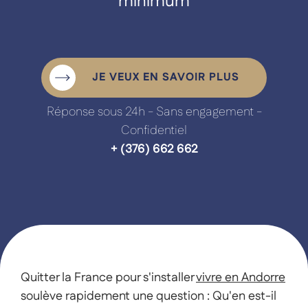
Nos expertises
minimum
A propos
Le blog
JE VEUX EN SAVOIR PLUS
Carrière
Réponse sous 24h - Sans engagement -
Confidentiel
Contactez-nous
+ (376) 662 662
Quitter la France pour s'installer
vivre en Andorre
soulève rapidement une question : Qu'en est-il