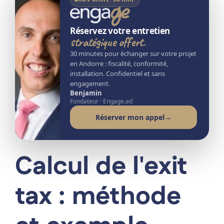
Réservez votre entretien
stratégique offert.
30 minutes pour échanger sur votre projet
en Andorre : fiscalité, conformité,
installation. Confidentiel et sans
engagement.
Benjamin
Fondateur · Engage.ad
Réserver mon appel
→
Calcul de l'exit
tax : méthode